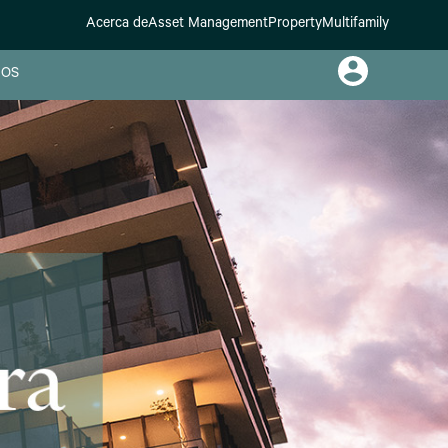
Acerca de
Asset Management
Property
Multifamily
OS